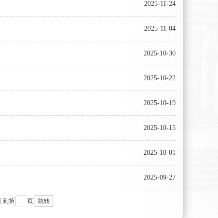
2025-11-24
2025-11-04
2025-10-30
2025-10-22
2025-10-19
2025-10-15
2025-10-01
2025-09-27
页
到第
页
跳转