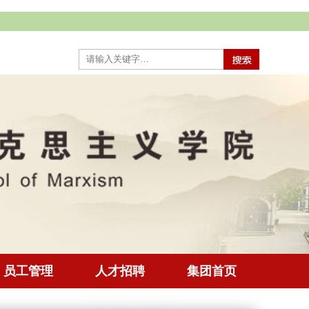
员工管理
人才招聘
集团首页