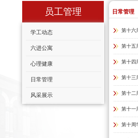
员工管理
日常管理
第十六
学工动态
第十五
六进公寓
第十四
心理健康
第十三
日常管理
第十二
风采展示
第十一
第十周