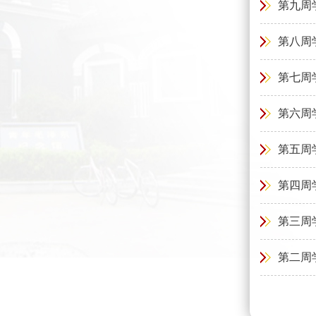
第九周
第八周
第七周
第六周
第五周
第四周
第三周
第二周