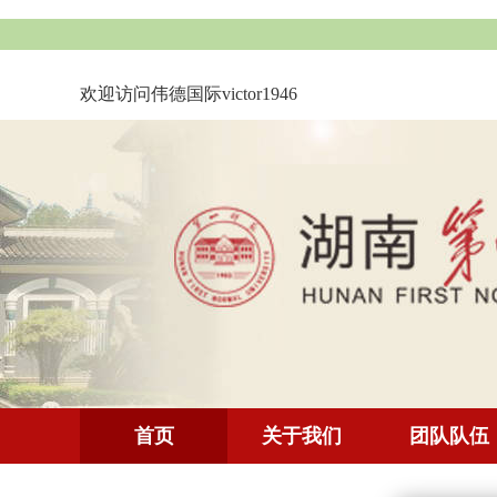
欢迎访问伟德国际victor1946
首页
关于我们
团队队伍