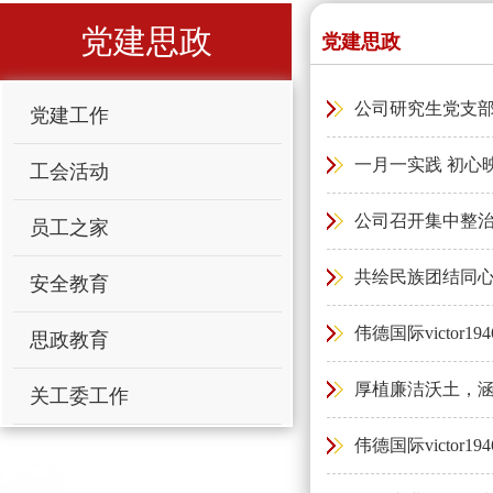
党建思政
党建思政
公司研究生党支部
党建工作
一月一实践 初心映
工会活动
公司召开集中整
员工之家
共绘民族团结同心圆
安全教育
伟德国际victo
思政教育
厚植廉洁沃土，涵
关工委工作
伟德国际victor