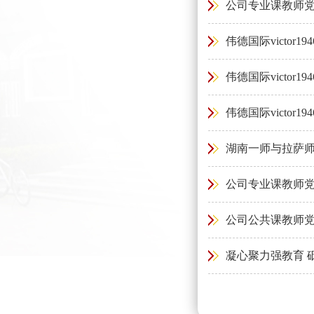
公司专业课教师党
伟德国际victo
伟德国际victo
伟德国际victo
湖南一师与拉萨
公司专业课教师
公司公共课教师
凝心聚力强教育 