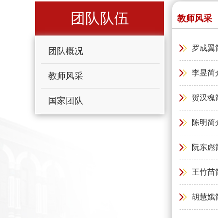
团队队伍
教师风采
罗成翼
团队概况
李昱简
教师风采
贺汉魂
国家团队
陈明简
阮东彪
王竹苗
胡慧娥