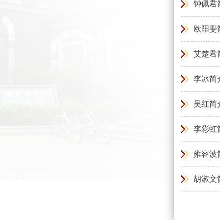
钟佩君
欧阳斐
艾楚君
李冰简
吴红简
李彩虹
雍容波
胡淑文