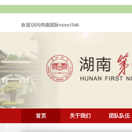
欢迎访问伟德国际victor1946
首页
关于我们
团队队伍