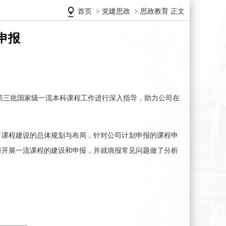
首页
>
党建思政
>
思政教育
正文
申报
计划申报第三批国家级一流本科课程工作进行深入指导，助力公司在
了课程建设的总体规划与布局，针对公司计划申报的课程申
何开展一流课程的建设和申报，并就填报常见问题做了分析