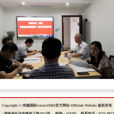
Copyright © 伟德国际(victor1946)官方网站-Officials Website 版权所有
：湖南省长沙市枫林三路1015号 邮编：410205 联系电话：0731-88228