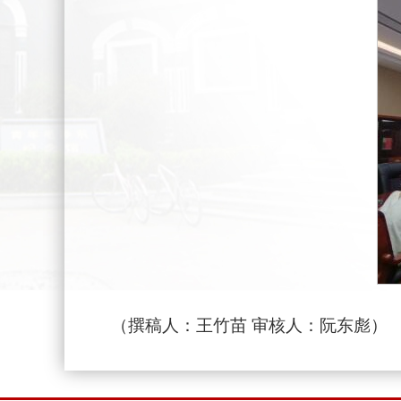
（撰稿人：王竹苗 审核人：阮东彪）