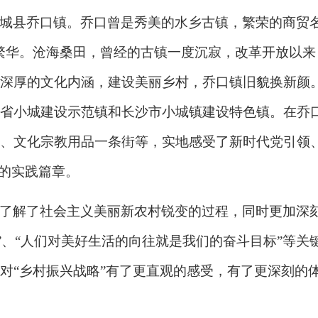
城县乔口镇。
乔口
曾是
秀美的水乡古镇，繁荣的商贸
繁华
。
沧海桑田，曾经的古镇一度沉寂
，改革开放以来
深厚的文化内涵，建设美丽乡村，
乔口镇旧
貌
换新颜
省小城建设示范镇和长沙市小
城
镇建设特色镇
。在乔
、
文化宗教用品一条街
等，实地感受了新时代党引领
”的实践篇章。
了解了社会主义美丽新农村锐变的过程，同时更加深
展”、“人们对美好生活的向往就是我们的奋斗目标”等
对“乡村振兴战略”有了更直观的感受，有了更深刻的