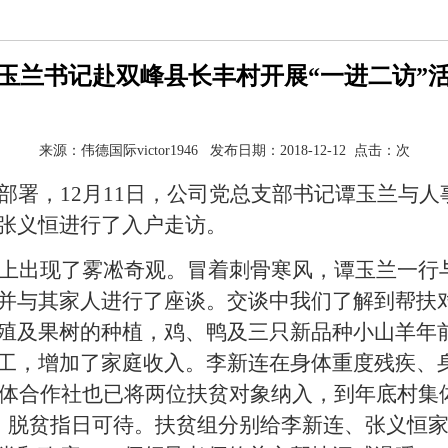
玉兰书记赴双峰县长丰村开展“一进二访”
来源：伟德国际victor1946 发布日期：2018-12-12 点击：
次
部署，
12月11日，公司党总支部书记谭玉兰与
张义恒进行了入户走访。
上出现了雾凇奇观。冒着刺骨寒风，谭玉兰一行
并与其家人进行了座谈。交谈中我们了解到帮扶
殖及果树的种植，鸡、鸭及三只新品种小山羊年
工，增加了家庭收入。李新连在身体重度残疾、
级集体合作社也已将两位扶贫对象纳入，到年底村
加，脱贫指日可待。扶贫组分别给李新连、张义恒