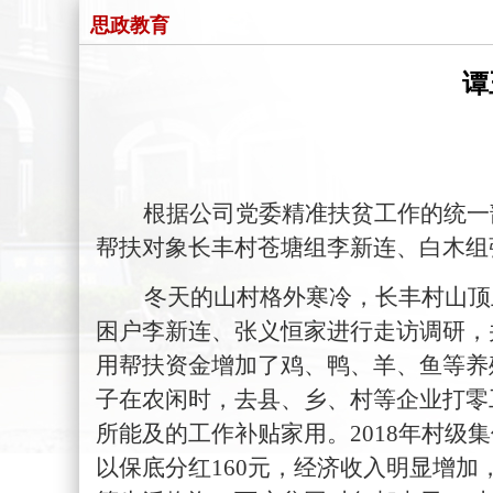
思政教育
谭
根据公司党委精准扶贫工作的统一
帮扶对象长丰村苍塘组李新连、白木组
冬天的山村格外寒冷，长丰村山顶
困户李新连、张义恒家进行走访调研，
用帮扶资金增加了鸡、鸭、羊、鱼等养
子在农闲时，去县、乡、村等企业打零
所能及的工作补贴家用。
2018年村
以保底分红160元，经济收入明显增