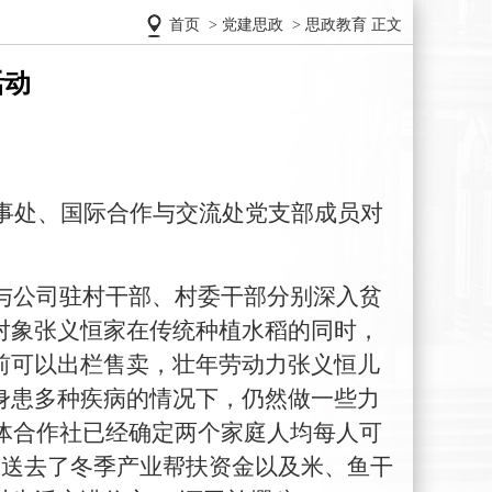
首页
>
党建思政
>
思政教育
正文
活动
人事处、国际合作与交流处党支部成员对
与公司驻村干部、村委干部分别深入贫
对象张义恒家在传统种植水稻的同时，
前可以出栏售卖，壮年劳动力张义恒儿
身患多种疾病的情况下，仍然做一些力
集体合作社已经确定两个家庭人均每人可
家送去了冬季产业帮扶资金以及米、鱼干