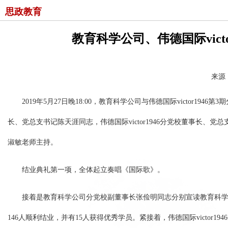
思政教育
教育科学公司、伟德国际vict
来源：
2019
年
5
月
27
日晚
18:00
，教育科学公司与伟德国际victor1946第
3
期
长、党总支书记陈天涯同志，伟德国际victor1946分党校董事长
淑敏老师主持。
结业典礼第一项，全体起立奏唱《国际歌》。
接着是教育科学公司分党校副董事长张俭明同志分别宣读教育科学公司
146
人顺利结业，并有
15
人获得优秀学员。紧接着，伟德国际victor1