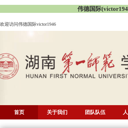
伟德国际(victor1946
欢迎访问伟德国际victor1946
首页
关于我们
团队队伍
人