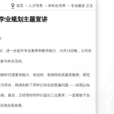
首页
>
人才培养
>
本科生培养
>
专业建设
正文
学业规划主题宣讲
次
识
，
进一步提升专业素养和教学能力，
10月14日晚，
公司
在
学参与本次
活动
。
调新时代需要有能力、有信仰、有情怀的高素质教师。师范
标为导向
，精准剖析了同学们存在的普遍问题
——自我认知
步路
。
最后，
王经理对同学们提出三点要求
：一是要
敢于自
，实现全面发展。