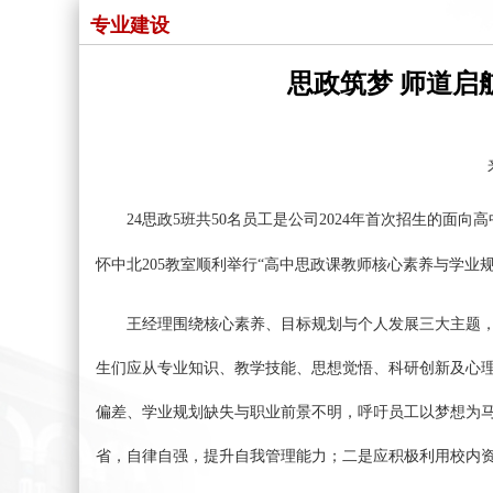
专业建设
思政筑梦 师道
24思政5班共50名员工是公司2024年首次招生的面
怀中北
205
教室
顺利
举行
“高中思政课教师核心素养与学业规
王经理围绕核心素养、目标规划与个人发展三大主题
生们应从专业知识、教学技能、思想觉悟、科研创新及心
偏差、学业规划缺失与职业前景不明，
呼吁
员工以梦想为
省，自律自强，
提升自我管理能力
；
二是应
积极
利用
校内