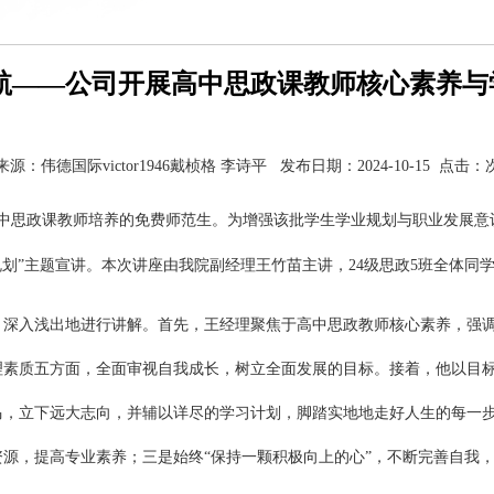
启航——公司开展高中思政课教师核心素养与
来源：伟德国际victor1946戴桢格 李诗平 发布日期：2024-10-15 点击：
向高中思政课教师培养的免费师范生。
为增强
该批学
生
学业规划与职业发展意
划”主题宣
讲
。本次讲座由
我
院副经理王竹苗主讲，
24级思政5班全体同
，
深入浅出
地
进行讲解。
首先，王经理
聚焦于高中思政教师核心素养
，强
理素质五方面，全面审视自我成长，
树立全面发展的目标
。
接着
，
他以目
马，立下远大志向，并辅以详尽的学习计划，脚踏实地
地走好人生的每一
资源
，
提高专业
素养；三是始终
“保持一颗积极向上的心”，
不断完善自我