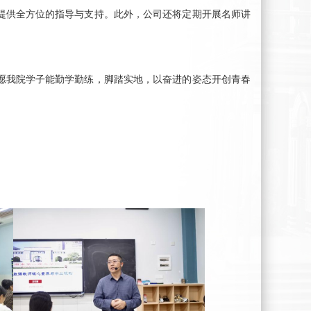
提供全方位的指导与支持。此外，
公司
还将
定期
开展名师讲
愿
我
院学子能勤学勤练
，
脚踏实地，
以奋进
的姿态开创青春