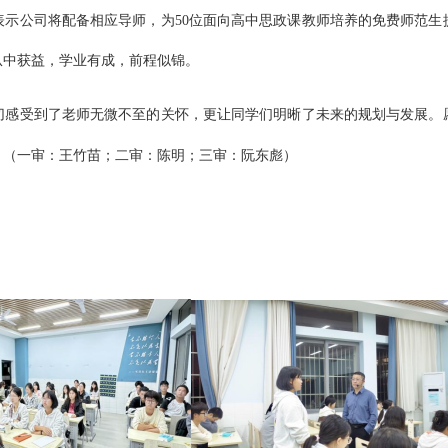
表示
公司将
配备相应
导师
，为
50位面向高中思政课教师培养的免费师范生
从中获益，学业有成，前程似锦。
切感受到了老师无微不至的关怀
，
更让同学们明晰了未来的规划与发展。
！
（一审：王竹苗；二审：陈明；三审：阮东彪）